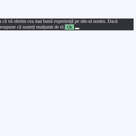
a că vă oferim cea mai bună experiență pe site-ul nostru. Dacă
presupune că sunteți mulțumit de el.
Ok