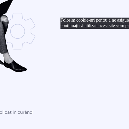
Folosim cookie-uri pentru a ne asigur
continuați să utilizați acest site vom 
blicat în curând