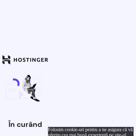
În curând
Folosim cookie-uri pentru a ne asigura că vă
oferim cea mai bună experiență pe site-ul