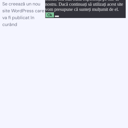
Se creează un nou
nostru. Dacă continuați să utilizați acest site
vom presupune că sunteți mulțumit de el.
site WordPress care
Ok
va fi publicat în
curând