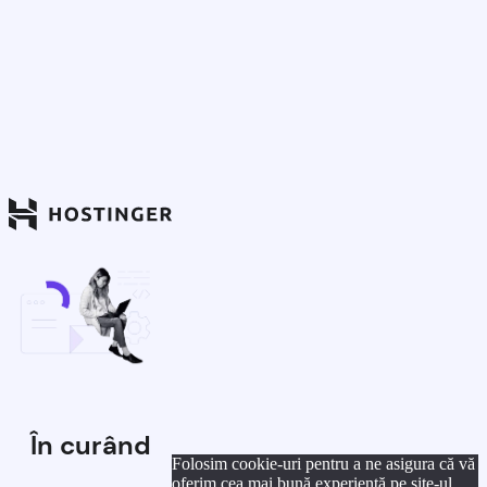
În curând
Folosim cookie-uri pentru a ne asigura că vă
oferim cea mai bună experiență pe site-ul