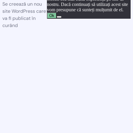
Se creează un nou
nostru. Dacă continuați să utilizați acest site
vom presupune că sunteți mulțumit de el.
site WordPress care
Ok
va fi publicat în
curând