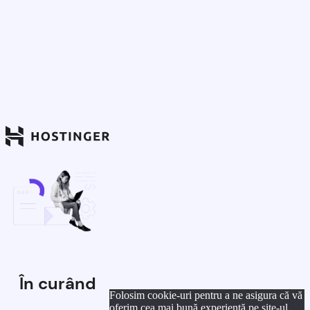
În curând
Folosim cookie-uri pentru a ne asigura că vă
oferim cea mai bună experiență pe site-ul