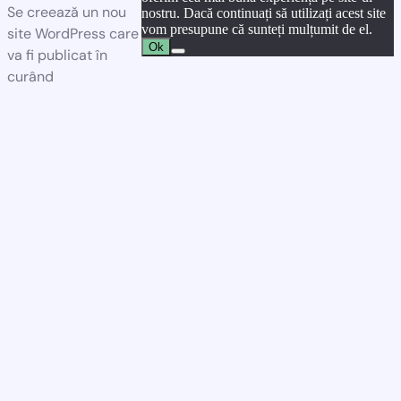
Se creează un nou
nostru. Dacă continuați să utilizați acest site
vom presupune că sunteți mulțumit de el.
site WordPress care
Ok
va fi publicat în
curând