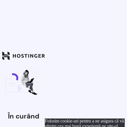
În curând
Folosim cookie-uri pentru a ne asigura că vă
oferim cea mai bună experiență pe site-ul