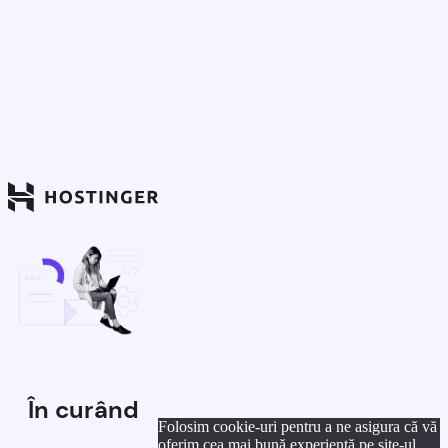
În curând
Folosim cookie-uri pentru a ne asigura că vă
oferim cea mai bună experiență pe site-ul