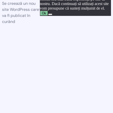
Se creează un nou
nostru. Dacă continuați să utilizați acest site
vom presupune că sunteți mulțumit de el.
site WordPress care
Ok
va fi publicat în
curând