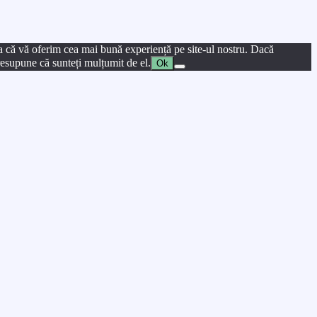
a că vă oferim cea mai bună experiență pe site-ul nostru. Dacă
presupune că sunteți mulțumit de el.
Ok