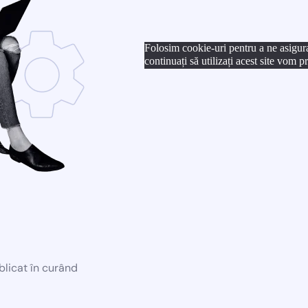
Folosim cookie-uri pentru a ne asigur
continuați să utilizați acest site vom 
blicat în curând