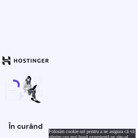
În curând
Folosim cookie-uri pentru a ne asigura că vă
oferim cea mai bună experiență pe site-ul