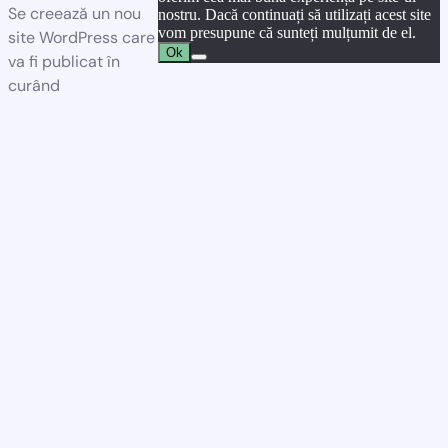
Se creează un nou
nostru. Dacă continuați să utilizați acest site
vom presupune că sunteți mulțumit de el.
site WordPress care
Ok
va fi publicat în
curând