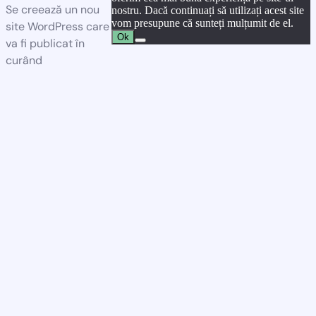
Se creează un nou
nostru. Dacă continuați să utilizați acest site
vom presupune că sunteți mulțumit de el.
site WordPress care
Ok
va fi publicat în
curând