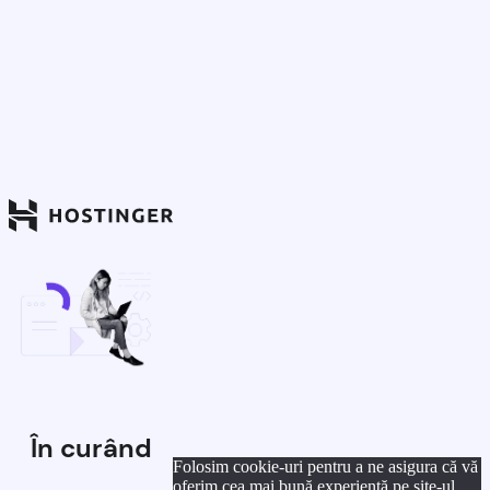
În curând
Folosim cookie-uri pentru a ne asigura că vă
oferim cea mai bună experiență pe site-ul