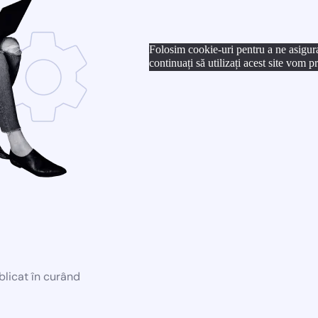
Folosim cookie-uri pentru a ne asigur
continuați să utilizați acest site vom 
blicat în curând