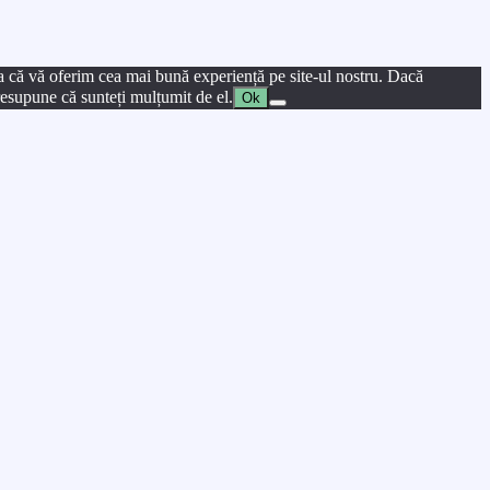
a că vă oferim cea mai bună experiență pe site-ul nostru. Dacă
presupune că sunteți mulțumit de el.
Ok