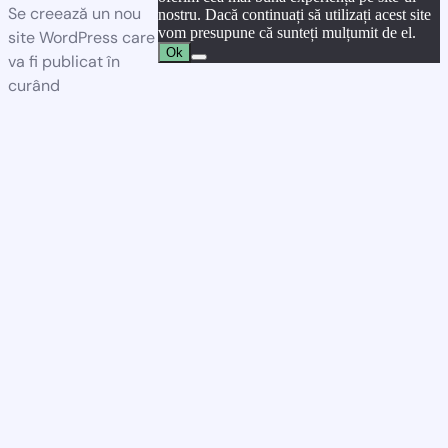
Se creează un nou
nostru. Dacă continuați să utilizați acest site
vom presupune că sunteți mulțumit de el.
site WordPress care
Ok
va fi publicat în
curând