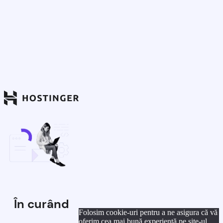
În curând
Folosim cookie-uri pentru a ne asigura că vă
oferim cea mai bună experiență pe site-ul