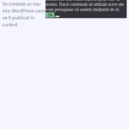
Se creează un nou
nostru. Dacă continuați să utilizați acest site
vom presupune că sunteți mulțumit de el.
site WordPress care
Ok
va fi publicat în
curând