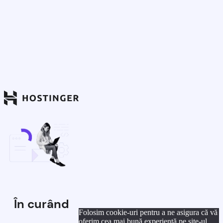
În curând
Folosim cookie-uri pentru a ne asigura că vă
oferim cea mai bună experiență pe site-ul