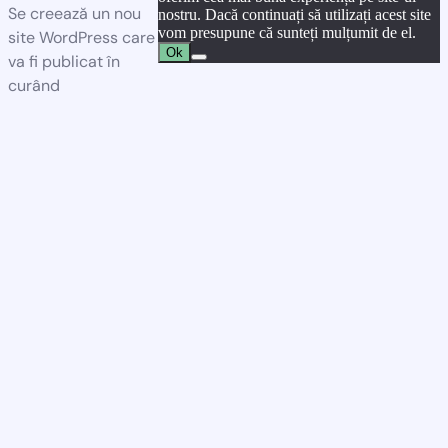
Se creează un nou
nostru. Dacă continuați să utilizați acest site
vom presupune că sunteți mulțumit de el.
site WordPress care
Ok
va fi publicat în
curând