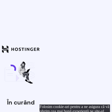
În curând
Folosim cookie-uri pentru a ne asigura că vă
oferim cea mai bună experiență pe site-ul