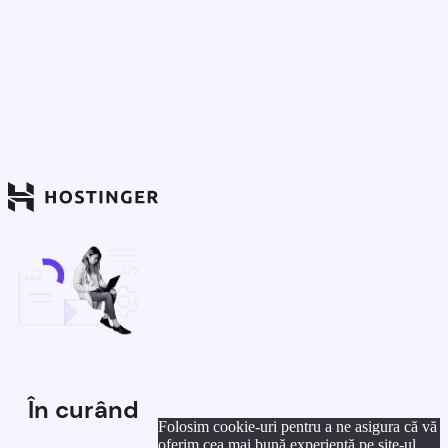
În curând
Folosim cookie-uri pentru a ne asigura că vă
oferim cea mai bună experiență pe site-ul