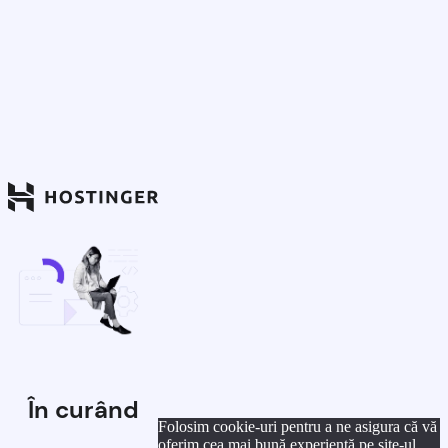
În curând
Folosim cookie-uri pentru a ne asigura că vă
oferim cea mai bună experiență pe site-ul