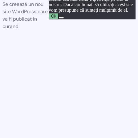
Se creează un nou
nostru. Dacă continuați să utilizați acest site
vom presupune că sunteți mulțumit de el.
site WordPress care
Ok
va fi publicat în
curând