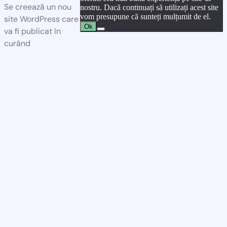
Se creează un nou
nostru. Dacă continuați să utilizați acest site
vom presupune că sunteți mulțumit de el.
site WordPress care
Ok
va fi publicat în
curând