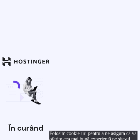
În curând
Folosim cookie-uri pentru a ne asigura că vă
oferim cea mai bună experiență pe site-ul