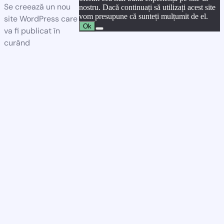
Se creează un nou
nostru. Dacă continuați să utilizați acest site
vom presupune că sunteți mulțumit de el.
site WordPress care
Ok
va fi publicat în
curând