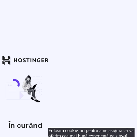
În curând
Folosim cookie-uri pentru a ne asigura că vă
oferim cea mai bună experiență pe site-ul