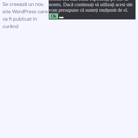
Se creează un nou
nostru. Dacă continuați să utilizați acest site
vom presupune că sunteți mulțumit de el.
site WordPress care
Ok
va fi publicat în
curând