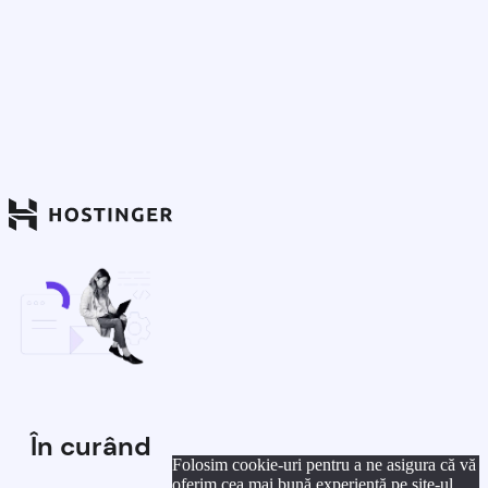
În curând
Folosim cookie-uri pentru a ne asigura că vă
oferim cea mai bună experiență pe site-ul