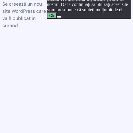
Se creează un nou
nostru. Dacă continuați să utilizați acest site
vom presupune că sunteți mulțumit de el.
site WordPress care
Ok
va fi publicat în
curând