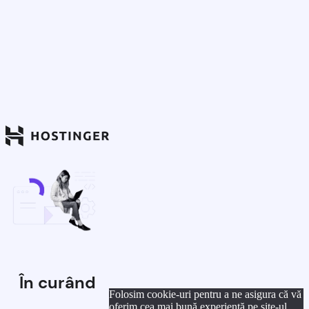
În curând
Folosim cookie-uri pentru a ne asigura că vă
oferim cea mai bună experiență pe site-ul