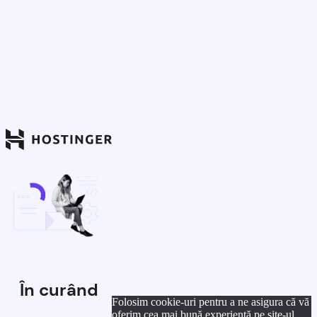
În curând
Folosim cookie-uri pentru a ne asigura că vă
oferim cea mai bună experiență pe site-ul