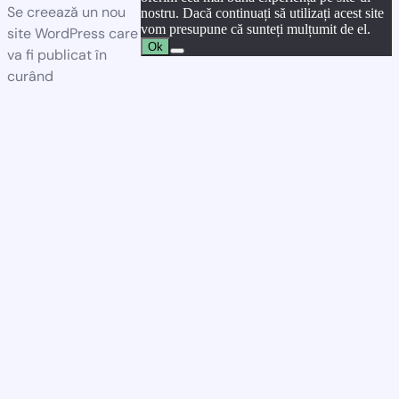
Se creează un nou
nostru. Dacă continuați să utilizați acest site
vom presupune că sunteți mulțumit de el.
site WordPress care
Ok
va fi publicat în
curând