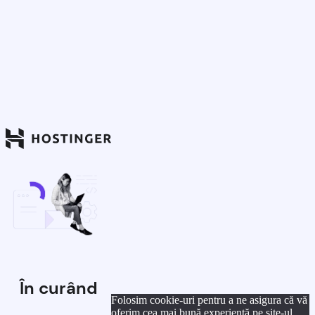
În curând
Folosim cookie-uri pentru a ne asigura că vă
oferim cea mai bună experiență pe site-ul