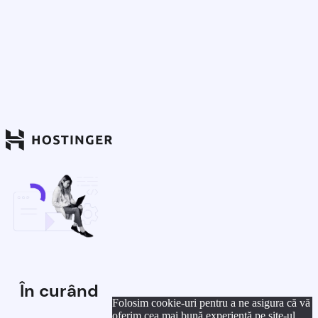
În curând
Folosim cookie-uri pentru a ne asigura că vă
oferim cea mai bună experiență pe site-ul