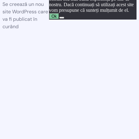
Se creează un nou
nostru. Dacă continuați să utilizați acest site
vom presupune că sunteți mulțumit de el.
site WordPress care
Ok
va fi publicat în
curând