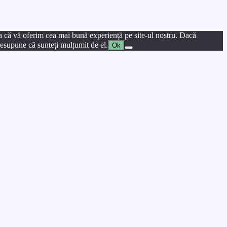
a că vă oferim cea mai bună experiență pe site-ul nostru. Dacă
presupune că sunteți mulțumit de el.
Ok