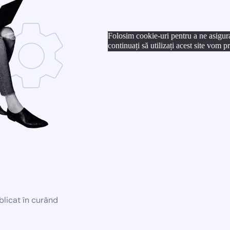
Folosim cookie-uri pentru a ne asigur
continuați să utilizați acest site vom 
blicat în curând