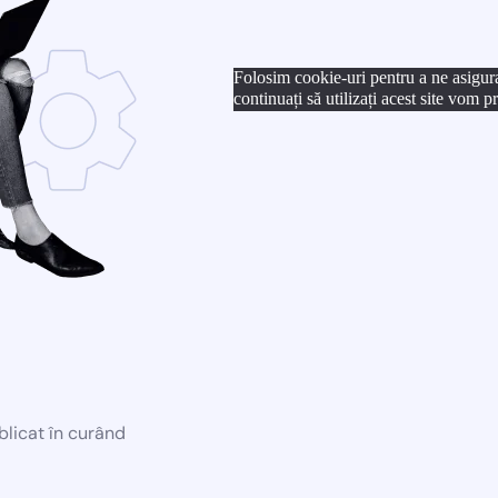
Folosim cookie-uri pentru a ne asigur
continuați să utilizați acest site vom 
blicat în curând