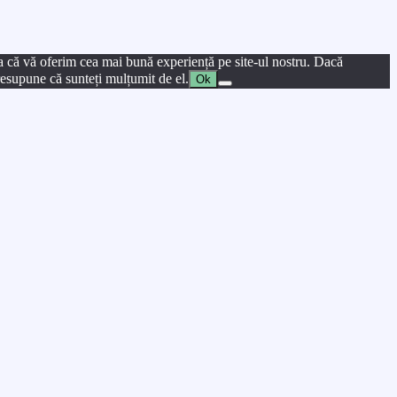
a că vă oferim cea mai bună experiență pe site-ul nostru. Dacă
presupune că sunteți mulțumit de el.
Ok