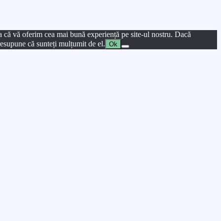
a că vă oferim cea mai bună experiență pe site-ul nostru. Dacă
presupune că sunteți mulțumit de el.
Ok