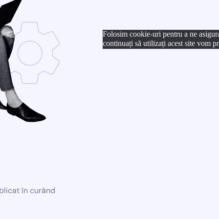
Folosim cookie-uri pentru a ne asigur
continuați să utilizați acest site vom 
blicat în curând