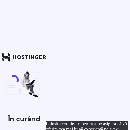
În curând
Folosim cookie-uri pentru a ne asigura că vă
oferim cea mai bună experiență pe site-ul