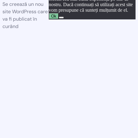
Se creează un nou
nostru. Dacă continuați să utilizați acest site
vom presupune că sunteți mulțumit de el.
site WordPress care
Ok
va fi publicat în
curând