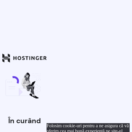
În curând
Folosim cookie-uri pentru a ne asigura că vă
oferim cea mai bună experiență pe site-ul