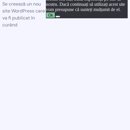
Se creează un nou
nostru. Dacă continuați să utilizați acest site
vom presupune că sunteți mulțumit de el.
site WordPress care
Ok
va fi publicat în
curând