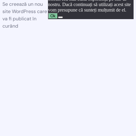
Se creează un nou
nostru. Dacă continuați să utilizați acest site
vom presupune că sunteți mulțumit de el.
site WordPress care
Ok
va fi publicat în
curând