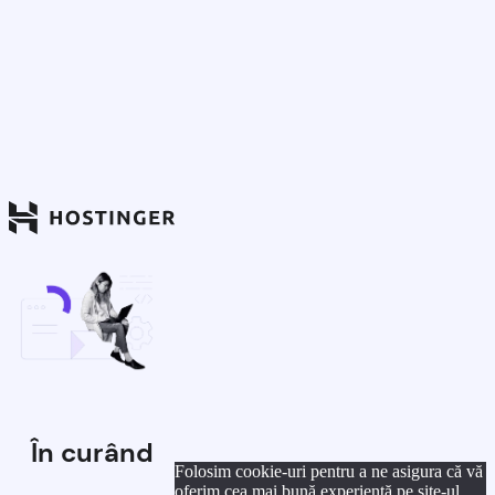
În curând
Folosim cookie-uri pentru a ne asigura că vă
oferim cea mai bună experiență pe site-ul