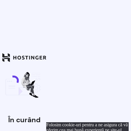
În curând
Folosim cookie-uri pentru a ne asigura că vă
oferim cea mai bună experiență pe site-ul