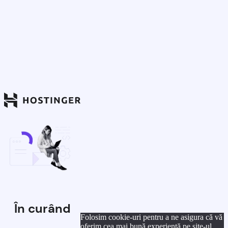
În curând
Folosim cookie-uri pentru a ne asigura că vă
oferim cea mai bună experiență pe site-ul