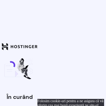
În curând
Folosim cookie-uri pentru a ne asigura că vă
oferim cea mai bună experiență pe site-ul