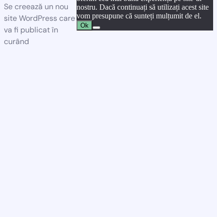
Se creează un nou
nostru. Dacă continuați să utilizați acest site
vom presupune că sunteți mulțumit de el.
site WordPress care
Ok
va fi publicat în
curând